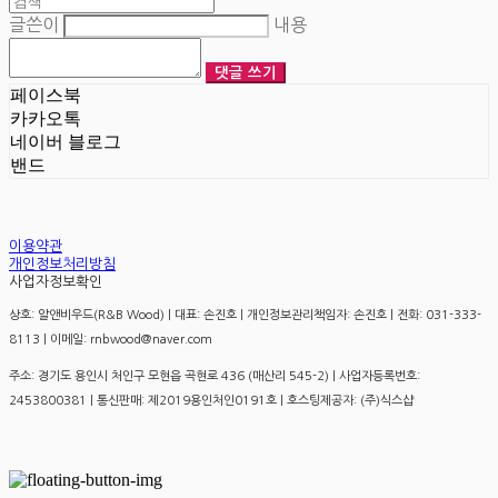
글쓴이
내용
댓글 쓰기
페이스북
카카오톡
네이버 블로그
밴드
이용약관
개인정보처리방침
사업자정보확인
상호: 알앤비우드(R&B Wood) | 대표: 손진호 | 개인정보관리책임자: 손진호 | 전화: 031-333-
8113 | 이메일: rnbwood@naver.com
주소: 경기도 용인시 처인구 모현읍 곡현로 436 (매산리 545-2) | 사업자등록번호:
2453800381
| 통신판매:
제2019용인처인0191호
| 호스팅제공자: (주)식스샵